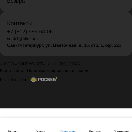
Возврат
Контакты
+7 (812) 986-64-06
snab1@tdkz.pro
Санкт-Петербург, ул. Цветочная, д. 16,
стр. 1, оф. 321
© ООО «КОНТУР-ЗЕТ», ИНН: 7801295461
Карта сайта
-
Политика конфиденциальности
Разработано в
Главная
Услуги
Продукция
Проекты
О компании