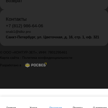
Возврат
Контакты
+7 (812) 986-64-06
snab1@tdkz.pro
Санкт-Петербург, ул. Цветочная, д. 16,
стр. 1, оф. 321
© ООО «КОНТУР-ЗЕТ», ИНН: 7801295461
Карта сайта
-
Политика конфиденциальности
Разработано в
Главная
Услуги
Продукция
Проекты
О компании