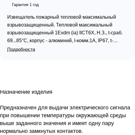
Гарантия 1 год
Извещатель пожарный тепловой максимальный
взрывозащищенный. Тепловой максимальный
взрывозащищенный 1Exdm (ia) IICT6X, Н.З., t-сраб.
69...85°С, корпус - алюминий, I-комм.1А, IP67, t-
раб.-55...+85°С, 265х86х255мм. В комплекте 1
Подробности
штуцер под трубную разводку G1/2" и 1 оконечная
заглушка.
Назначение изделия
Предназначен для выдачи электрического сигнала
при повышении температуры окружающей среды
выше заданного значения и имеет одну пару
нормально замкнутых контактов.