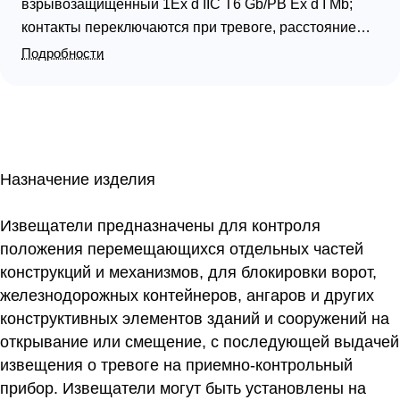
взрывозащищенный 1Ex d IIC T6 Gb/PB Ex d I Mb;
контакты переключаются при тревоге, расстояние
срабатывания контактов 100 мм; U-коммут.60 В, I-
Подробности
коммут.500 мА, P-коммут.4 Вт; IP67, t-раб.-60…+70°С,
135х50х40 мм (геркон и магнит). Штуцер под трубу с
резьбой 1/2". Корпус из нержавеющей стали. 1 кг
Назначение изделия
Извещатели предназначены для контроля
положения перемещающихся отдельных частей
конструкций и механизмов, для блокировки ворот,
железнодорожных контейнеров, ангаров и других
конструктивных элементов зданий и сооружений на
открывание или смещение, с последующей выдачей
извещения о тревоге на приемно-контрольный
прибор. Извещатели могут быть установлены на