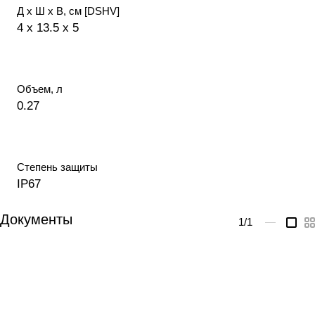
Д х Ш х В, см [DSHV]
4 x 13.5 x 5
Объем, л
0.27
Степень защиты
IP67
Документы
1
/1
—