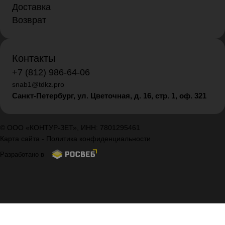
Доставка
Возврат
Контакты
+7 (812) 986-64-06
snab1@tdkz.pro
Санкт-Петербург, ул. Цветочная, д. 16,
стр. 1, оф. 321
© ООО «КОНТУР-ЗЕТ», ИНН: 7801295461
Карта сайта
-
Политика конфиденциальности
Разработано в