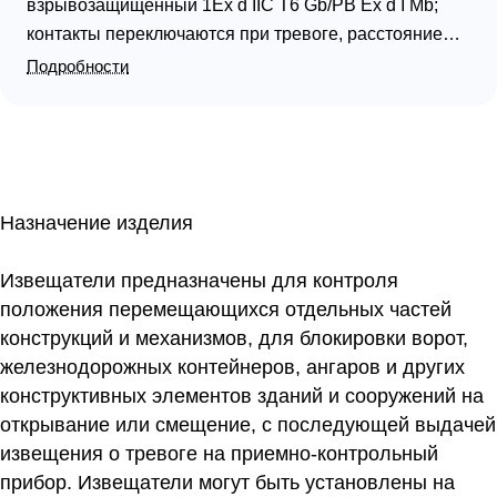
взрывозащищенный 1Ex d IIC T6 Gb/PB Ex d I Mb;
контакты переключаются при тревоге, расстояние
срабатывания контактов 100 мм; U-коммут.60 В, I-
Подробности
коммут.500 мА, P-коммут.4 Вт; IP67, t-раб.-60…+70°С,
135х50х40 мм (геркон и магнит). Штуцер под кабель
8…12 мм в металлорукаве 15 мм. Корпус из
нержавеющей стали. 1 кг
Назначение изделия
Извещатели предназначены для контроля
положения перемещающихся отдельных частей
конструкций и механизмов, для блокировки ворот,
железнодорожных контейнеров, ангаров и других
конструктивных элементов зданий и сооружений на
открывание или смещение, с последующей выдачей
извещения о тревоге на приемно-контрольный
прибор. Извещатели могут быть установлены на