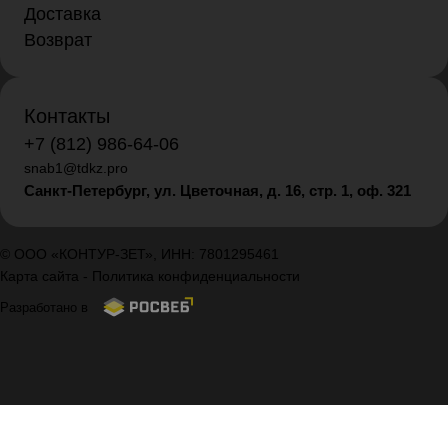
Доставка
Возврат
Контакты
+7 (812) 986-64-06
snab1@tdkz.pro
Санкт-Петербург, ул. Цветочная, д. 16,
стр. 1, оф. 321
© ООО «КОНТУР-ЗЕТ», ИНН: 7801295461
Карта сайта
-
Политика конфиденциальности
Разработано в