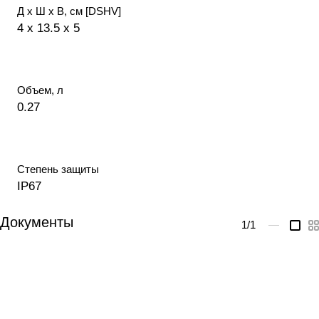
Д х Ш х В, см [DSHV]
4 x 13.5 x 5
Объем, л
0.27
Степень защиты
IP67
Документы
1
/1
—