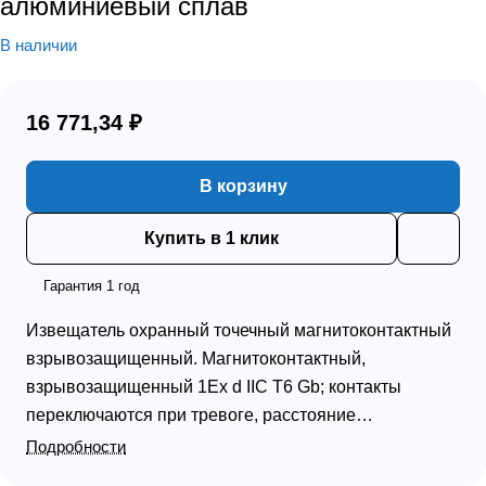
алюминиевый сплав
В наличии
16 771,34 ₽
В корзину
Купить в 1 клик
Гарантия 1 год
Извещатель охранный точечный магнитоконтактный
взрывозащищенный. Магнитоконтактный,
взрывозащищенный 1Ex d IIC T6 Gb; контакты
переключаются при тревоге, расстояние
срабатывания контактов 100 мм; U-коммут.60 В, I-
Подробности
коммут.500 мА, P-коммут.4 Вт; IP67, t-раб.-60…+70°С,