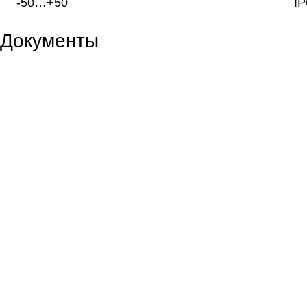
-50…+50
IP
Документы