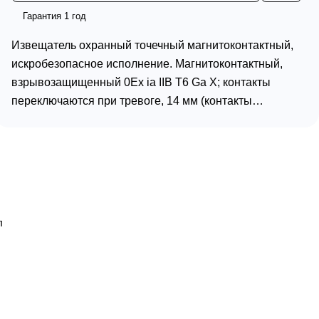
Гарантия 1 год
Извещатель охранный точечный магнитоконтактный,
искробезопасное исполнение. Магнитоконтактный,
взрывозащищенный 0Ex iа IIВ T6 Ga Х; контакты
переключаются при тревоге, 14 мм (контакты
замкнуты), 40 мм (контакты разомкнуты); U-коммут.25
В, I-коммут.500 мА, P-коммут.1,2 Вт; IP66/IP68 , t-
раб.-50…+50°С, 40х28.5х25 мм (геркон и магнит).
Кабель 600 мм в металлорукаве (Ø-внеш. 6 мм) из
оцинкованной стали. Пластиковый корпус.
л