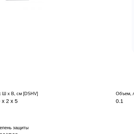
х Ш х В, см [DSHV]
Объем, 
 x 2 x 5
0.1
епень защиты