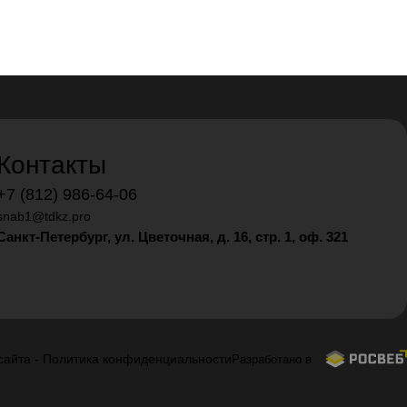
Контакты
+7 (812) 986-64-06
snab1@tdkz.pro
Санкт-Петербург, ул. Цветочная, д. 16,
стр. 1, оф. 321
сайта
-
Политика конфиденциальности
Разработано в