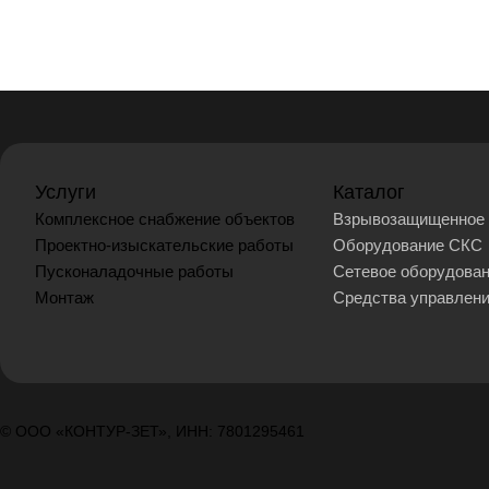
Услуги
Каталог
Комплексное снабжение объектов
Взрывозащищенное 
Проектно-изыскательские работы
Оборудование СКС
Пусконаладочные работы
Сетевое оборудова
Монтаж
Средства управлен
© ООО «КОНТУР-ЗЕТ», ИНН: 7801295461