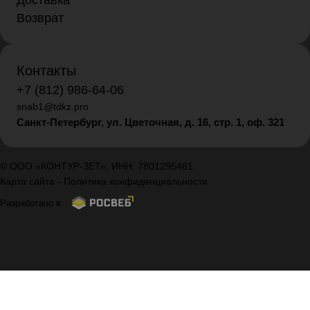
Доставка
Возврат
Контакты
+7 (812) 986-64-06
snab1@tdkz.pro
Санкт-Петербург, ул. Цветочная, д. 16,
стр. 1, оф. 321
© ООО «КОНТУР-ЗЕТ», ИНН: 7801295461
Карта сайта
-
Политика конфиденциальности
Разработано в