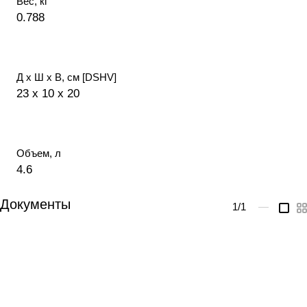
Вес, кг
0.788
Д х Ш х В, см [DSHV]
23 x 10 x 20
Объем, л
4.6
Документы
1
/1
—