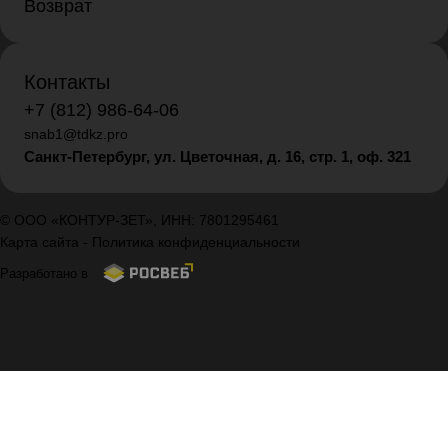
Возврат
Контакты
+7 (812) 986-64-06
snab1@tdkz.pro
Санкт-Петербург, ул. Цветочная, д. 16,
стр. 1, оф. 321
© ООО «КОНТУР-ЗЕТ», ИНН: 7801295461
Карта сайта
-
Политика конфиденциальности
Разработано в