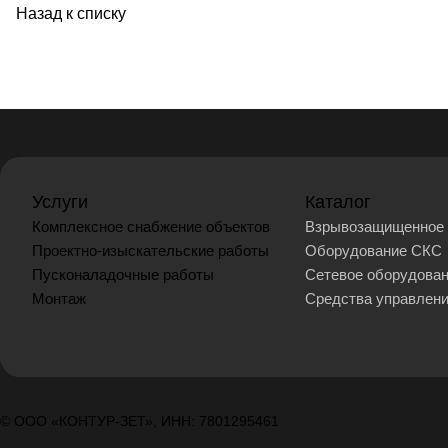
Назад к списку
Услуги
Каталог
Комплексное снабжение объектов
Взрывозащищенное 
Проектно-изыскательские работы
Оборудование СКС
Пусконаладочные работы
Сетевое оборудова
Монтаж
Средства управлен
© ООО «КОНТУР-ЗЕТ», ИНН: 7801295461