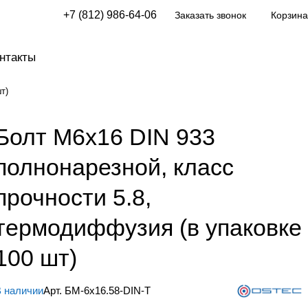
+7 (812) 986-64-06
Заказать звонок
Корзина
нтакты
т)
Болт М6х16 DIN 933
полнонарезной, класс
прочности 5.8,
термодиффузия (в упаковке
100 шт)
 наличии
Арт.
БМ-6х16.58-DIN-Т