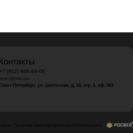
Контакты
+7 (812) 986-64-06
snab1@tdkz.pro
Санкт-Петербург, ул. Цветочная, д. 16,
стр. 1, оф. 321
сайта
-
Политика конфиденциальности
Разработано в