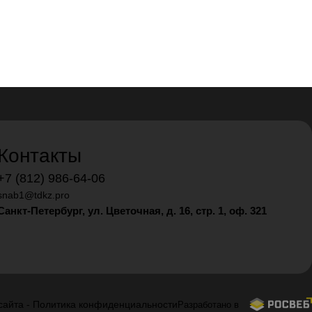
Контакты
+7 (812) 986-64-06
snab1@tdkz.pro
Санкт-Петербург, ул. Цветочная, д. 16,
стр. 1, оф. 321
сайта
-
Политика конфиденциальности
Разработано в