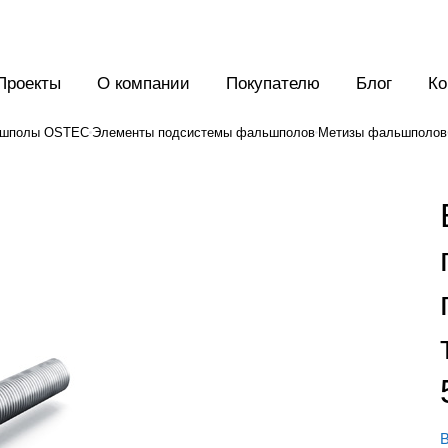
Проекты
О компании
Покупателю
Блог
Ко
шполы OSTEC
Элементы подсистемы фальшполов
Метизы фальшполов
В