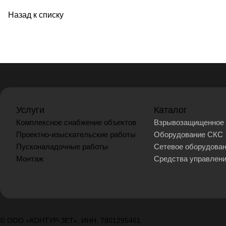
Назад к списку
Услуги
Каталог
Комплексное снабжение объектов
Взрывозащищенное 
Проектно-изыскательские работы
Оборудование СКС
Пусконаладочные работы
Сетевое оборудова
Монтаж
Средства управлен
© ООО «КОНТУР-ЗЕТ», ИНН: 7801295461