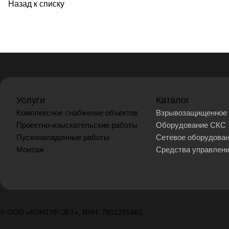
Назад к списку
Услуги
Каталог
Комплексное снабжение объектов
Взрывозащищенное 
Проектно-изыскательские работы
Оборудование СКС
Пусконаладочные работы
Сетевое оборудова
Монтаж
Средства управлен
© ООО «КОНТУР-ЗЕТ», ИНН: 7801295461