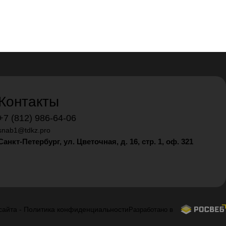
Контакты
+7 (812) 986-64-06
snab1@tdkz.pro
Санкт-Петербург, ул. Цветочная, д. 16,
стр. 1, оф. 321
сайта
-
Политика конфиденциальности
Разработано в