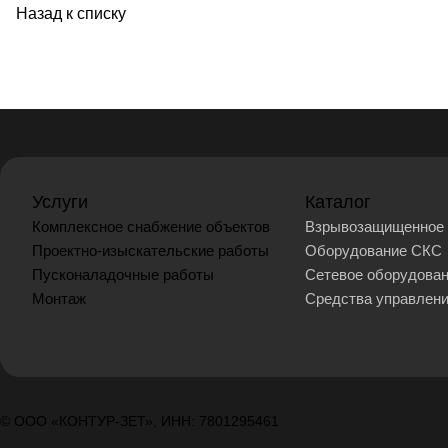
Назад к списку
Услуги
Каталог
Комплексное снабжение объектов
Взрывозащищенное 
Проектно-изыскательские работы
Оборудование СКС
Пусконаладочные работы
Сетевое оборудова
Монтаж
Средства управлен
© ООО «КОНТУР-ЗЕТ», ИНН: 7801295461