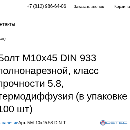
+7 (812) 986-64-06
Заказать звонок
Корзина
нтакты
шт)
Болт М10х45 DIN 933
полнонарезной, класс
прочности 5.8,
термодиффузия (в упаковке
100 шт)
 наличии
Арт.
БМ-10х45.58-DIN-Т