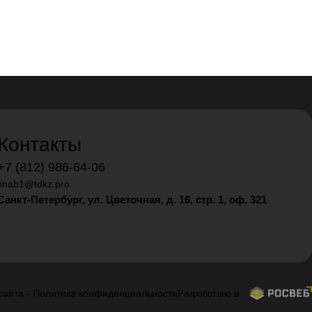
Контакты
+7 (812) 986-64-06
snab1@tdkz.pro
Санкт-Петербург, ул. Цветочная, д. 16,
стр. 1, оф. 321
сайта
-
Политика конфиденциальности
Разработано в