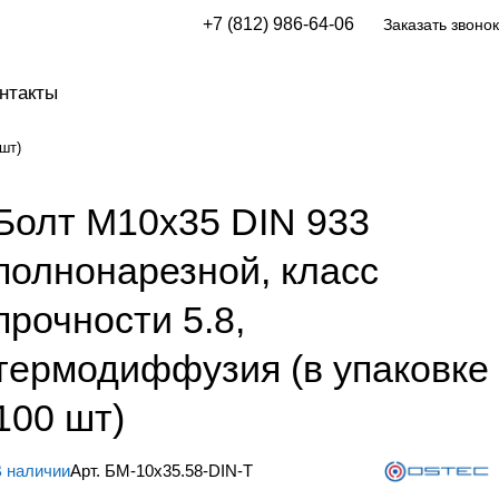
+7 (812) 986-64-06
Заказать звонок
нтакты
шт)
Болт М10х35 DIN 933
полнонарезной, класс
прочности 5.8,
термодиффузия (в упаковке
100 шт)
 наличии
Арт.
БМ-10х35.58-DIN-Т