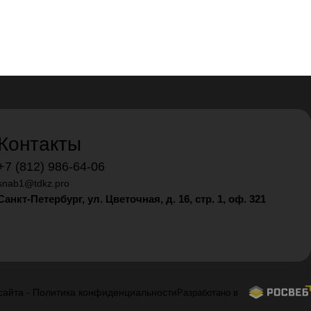
Контакты
+7 (812) 986-64-06
snab1@tdkz.pro
Санкт-Петербург, ул. Цветочная, д. 16,
стр. 1, оф. 321
сайта
-
Политика конфиденциальности
Разработано в