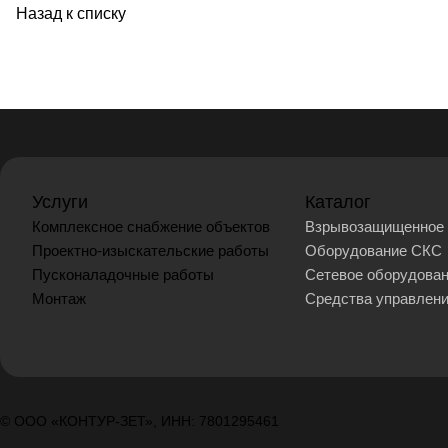
Назад к списку
Услуги
Каталог
Комплексное снабжение объектов
Взрывозащищенное 
Проектно-изыскательские работы
Оборудование СКС
Пусконаладочные работы
Сетевое оборудова
Монтаж
Средства управлен
© ООО «КОНТУР-ЗЕТ», ИНН: 7801295461