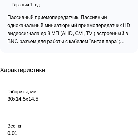
Гарантия 1 год
Пассивный приемопередатчик. Пассивный
одноканальный миниатюрный приемопередатчик HD
видеосигнала до 8 МП (AHD, CVI, TVI) встроенный в
BNC разъем для работы с кабелем "витая пара";
Дальность передачи 8 МП до 200 метров, 5МП до 250
метров, 2МП до 300 метров ; Рабочий диапазон
частот - 0-100МГц ; Защита от импульсных
Характеристики
перенапряжений; Подавление помех Монтируется
непосредственно на BNC разъем видеокамеры.
-40...+50°C., 30х14,5х14,5 мм
Габариты, мм
30х14.5х14.5
Вес, кг
0.01