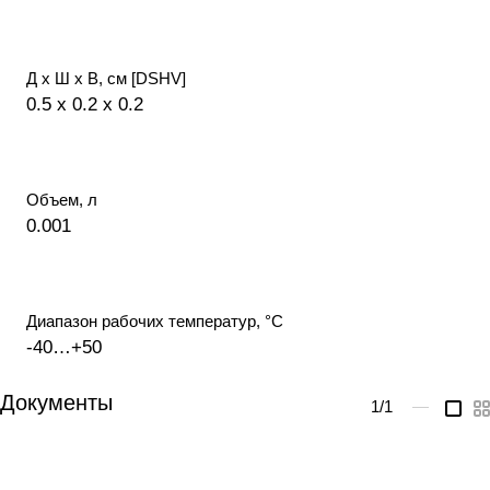
Д х Ш х В, см [DSHV]
0.5 x 0.2 x 0.2
Объем, л
0.001
Диапазон рабочих температур, °С
-40…+50
Документы
1
/1
—