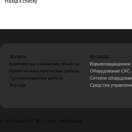
Назад к списку
Услуги
Каталог
Комплексное снабжение объектов
Взрывозащищенное 
Проектно-изыскательские работы
Оборудование СКС
Пусконаладочные работы
Сетевое оборудова
Монтаж
Средства управлен
© ООО «КОНТУР-ЗЕТ», ИНН: 7801295461