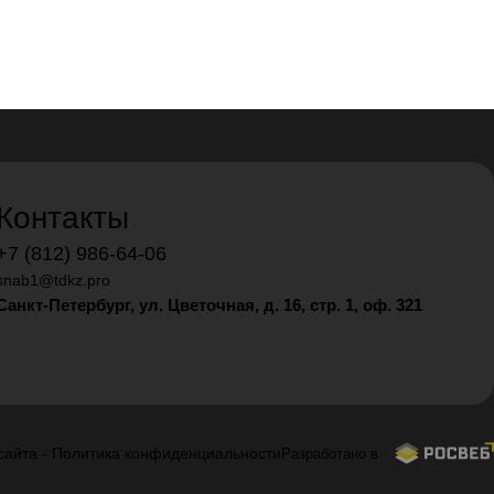
Контакты
+7 (812) 986-64-06
snab1@tdkz.pro
Санкт-Петербург, ул. Цветочная, д. 16,
стр. 1, оф. 321
сайта
-
Политика конфиденциальности
Разработано в